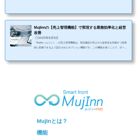
客情報の管理・売上や会計の記録など、宿泊業務に必要な情報を一元的に管理できる
システムのことを指します。従来は手書き台帳やExcelで管理していたような情報
を、リアルタイムでデジタル管理できるのが大きな特長です。@media screen and (m
ax-width: 580px) { figure { margin-inline: 0; }}なぜ今、PMSが注目されているのか？近
年、以下のような理由からPMSの重要性...
MujInnの【売上管理機能】で実現する業務効率化と経営
改善
2025年9月5日
「MujInn（ムジン）」の売上管理機能は、宿泊施設が売上や入金状況を詳細かつ直感
的に把握できるよう設計されたオプション機能です。この機能を使うことで、日々の
売上集計や会計業務を自動化し、経理・現場スタッフの業務負荷を軽減。戦略的な経
営判断をサポートしてくれる、まさに「利益を生むツール」と言えるでしょう。主な
機能と特徴データ集計と分析が瞬時に可能宿泊日、支払方法、施設など任意の条件で
売上日報や支払別集計を表示・CSV出力できるため、売上構成や傾向を迅速に把握で
きます。プラン別・科目別・支払方法別など多...
MujInとは？
機能