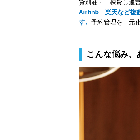
貸別荘・一棟貸し運営
Airbnb・楽天な
す。
予約管理を一元
こんな悩み、