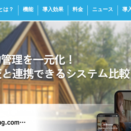
nとは？
機能
導入効果
料金
ニュース
導