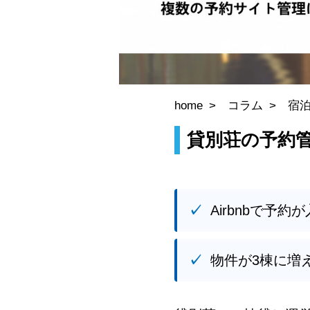
home
コラム
宿
貸別荘の予約管
Airbnbで
物件が3棟に増