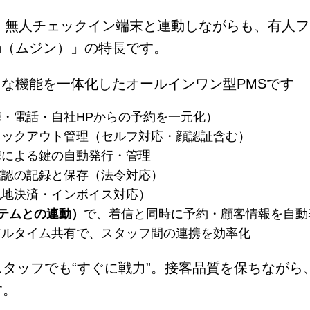
、無人チェックイン端末と連動しながらも、有人
nn（ムジン）」の特長です。
ような機能を一体化したオールインワン型PMSです
携・電話・自社HPからの予約を一元化）
ェックアウト管理（セルフ対応・顔認証含む）
携による鍵の自動発行・管理
確認の記録と保存（法令対応）
現地決済・インボイス対応）
ステムとの連動）
で、着信と同時に予約・顧客情報を自動
アルタイム共有で、スタッフ間の連携を効率化
タッフでも“すぐに戦力”。接客品質を保ちながら
す。