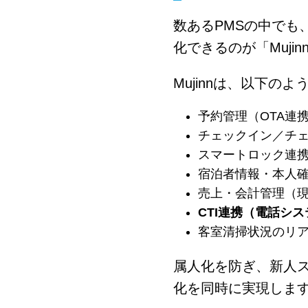
数あるPMSの中でも
化できるのが「Muji
Mujinnは、以下の
予約管理（OTA連
チェックイン／チ
スマートロック連
宿泊者情報・本人
売上・会計管理（
CTI連携（電話シ
客室清掃状況のリ
属人化を防ぎ、新人ス
化を同時に実現しま