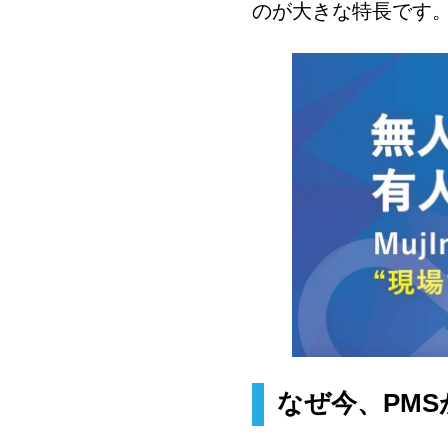
のが大きな特長です
なぜ今、PM