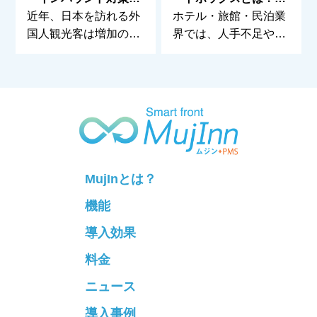
とは？ MujInnで叶え
テル・民泊の非対面チ
近年、日本を訪れる外
ホテル・旅館・民泊業
る多言語対応と運営効
ェックインを支える最
国人観光客は増加の一
界では、人手不足や24
率化
新設備
途をたどっており、宿
時間対応、セキュリ
MujInとは？
機能
導入効果
料金
ニュース
導入事例