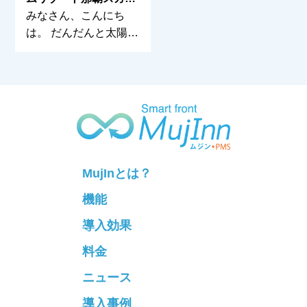
イ・リビング旭橋駅前
みなさん、こんにち
様へ【MujInn-ムジ
は。 だんだんと太陽の
ン-】を導入していただ
光も力強くなり、日中
きました！
MujInとは？
機能
導入効果
料金
ニュース
導入事例