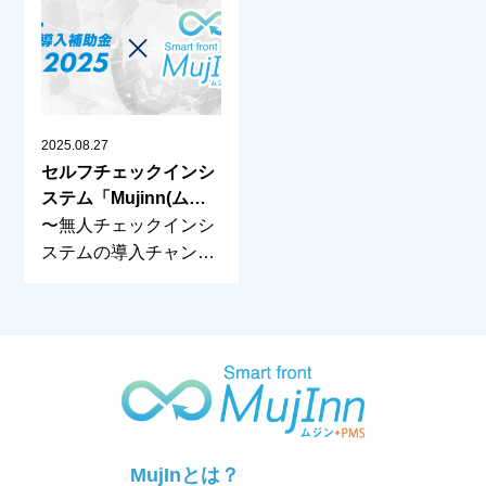
2025.08.27
セルフチェックインシ
ステム「Mujinn(ムジ
ン)」が「IT導入補助金
〜無人チェックインシ
2025」対象ツールに採
ステムの導入チャンス
択されました！
です〜 この度、宿泊
MujInとは？