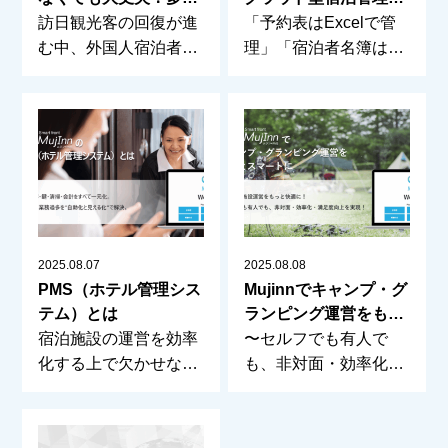
語チャット対応で実現
ステムでできること
訪日観光客の回復が進
「予約表はExcelで管
する“インバウンド対
む中、外国人宿泊者へ
理」「宿泊者名簿は紙
応力”
の対応はますます重要
で保管」「電話対
2025.08.07
2025.08.08
PMS（ホテル管理シス
Mujinnでキャンプ・グ
テム）とは
ランピング運営をもっ
とスマートに
宿泊施設の運営を効率
〜セルフでも有人で
化する上で欠かせない
も、非対面・効率化・
のが、「PMS（Pr
満足度向上を実現〜 自